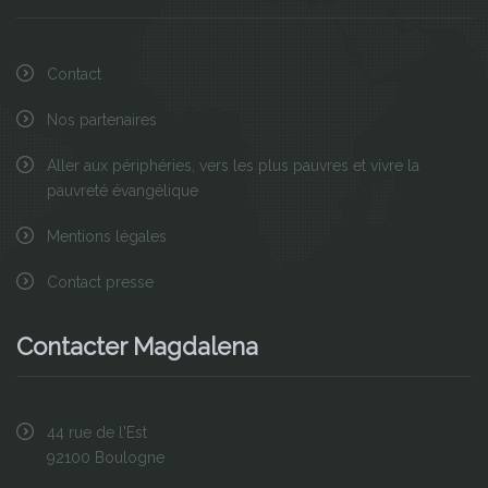
Contact
Nos partenaires
Aller aux périphéries, vers les plus pauvres et vivre la
pauvreté évangélique
Mentions légales
Contact presse
Contacter Magdalena
44 rue de l'Est
92100 Boulogne